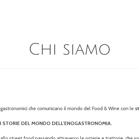
Chi siamo
 enogastronomici che comunicano il mondo del Food & Wine con le
s
DI STORIE DEL MONDO DELL’ENOGASTRONOMIA.
allo street food passando attraverso le osterie e trattorie, che son