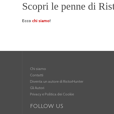
Scopri le penne di Ris
Ecco
chi siamo
!
Chi siamo
Contatti
Diventa un autore di RistorHunter
Gli Autori
Privacy e Politica dei Cookie
FOLLOW US