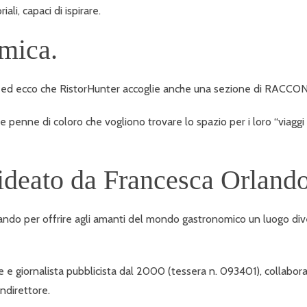
li, capaci di ispirare.
mica.
t
ed ecco che RistorHunter accoglie anche una sezione di RACCONTI 
e penne di coloro che vogliono trovare lo spazio per i loro “viaggi 
 ideato da Francesca Orlando
ndo per offrire agli amanti del mondo gastronomico un luogo divers
ice e giornalista pubblicista dal 2000 (tessera n. 093401), collabor
ondirettore.