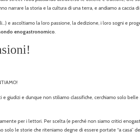
anno narrare la storia e la cultura di una terra, e andiamo a caccia di
oli…) e ascoltiamo la loro passione, la dedizione, i loro sogni e pro
el mondo enogastronomico
.
nsioni!
NTIAMO!
 e giudizi e dunque non stiliamo classifiche, cerchiamo solo belle 
amente per i lettori. Per scelta (e perché non siamo critici enoga
solo le storie che riteniamo degne di essere portate “a casa” dei 