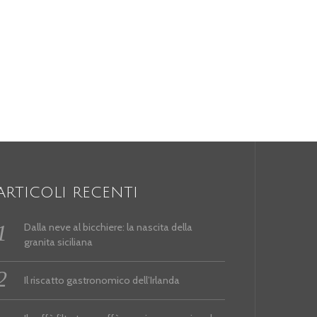
ARTICOLI RECENTI
Dalla neve al bicchiere: la nascita della
granita siciliana
Il riscatto gastronomico dell’Irlanda