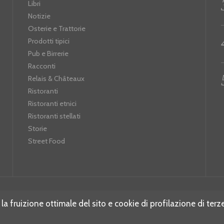
Libri
Notizie
Osterie e Trattorie
Prodotti tipici
Pub e Birrerie
Racconti
Relais & Châteaux
Ristoranti
Ristoranti etnici
Ristoranti stellati
Storie
Street Food
 la fruizione ottimale del sito e cookie di profilazione di terz
WWW.RISTORHUNTER.COM