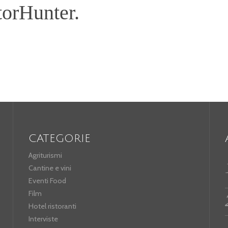
torHunter.
CATEGORIE
Agriturismi
Cantine e vini
Eventi Food
Film
Hotel ristoranti
Interviste