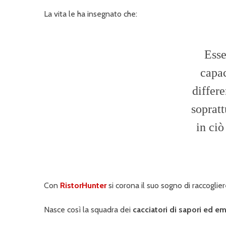
La vita le ha insegnato che:
Esse
capac
differ
sopratt
in ciò
Con
RistorHunter
si corona il suo sogno di raccogli
Nasce così la squadra dei
cacciatori di sapori ed e