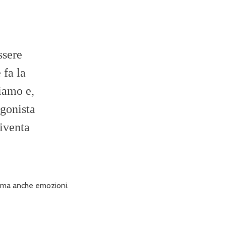
ssere
 fa la
iamo e,
agonista
diventa
i ma anche emozioni.