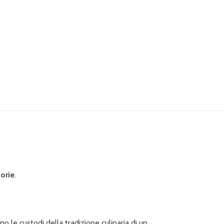
torie
.
o le custodi della tradizione culinaria di un