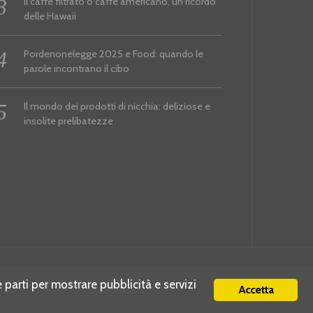
Il caffè filtrato o caffè americano, un ricordo
delle Hawaii
Pordenonelegge 2025 e Food: quando le
parole incontrano il cibo
Il mondo dei prodotti di nicchia: deliziose e
insolite prelibatezze
e parti per mostrare pubblicità e servizi
Accetta