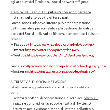
agli account del Titolare sui social network raffigurati.
Tramite l’utilizzo di tali pulsanti non sono pertanto
installati sul sito cookie di terze parti.
Questi sono i link dove l’utente può prendere visione
dell’informativa privacy relativa alla gestione dei dati da
parte dei Social (utilizzati da Ristorhunter.com) cui i pulsanti
rinviano.
– Facebook:
https://www.facebook.com/help/cookies/
– Twitter:
https://twitter.com/privacy?lang=en
– Youtube:
https://www.google.it/intl/it/policies/privacy/
–
Google+:
http://www.google.com/policies/technologies/types/
– Instagram
:
h
ttps://instagram.com/about/legal/privacy/
ALTRI SERVIZI DI SOCIAL NETWORKS:
Gli altri servizi appartenenti ai social networks utilizzati
sono:
– relativi ai bottoni di condivisione e di mi piace (
vvero G+,
mi piace e condividi di Facebook e Twitta di Twitter….),
– Utilizzati per la visione di video all’interno dell’articolo: