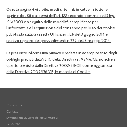
Questa pagina è
visibile, mediante link in calce in tutte le
pagine del Sito
ai sensi dell’art. 122 secondo comma del D.lgs.
196/2003 e a seguito delle modalità semplificate per
l’informativa e l’acquisizione del consenso per l’uso dei cookie
pubblicata sulla Gazzetta Ufficiale n.126 del 3 giugno 2014 e
relativo registro dei provvedimenti n.229 dell’8 maggio 2014.
La presente informativa privacy è redatta in adempimento degli
obblighi previsti dall’Art. 10 della Direttiva n. 95/46/CE, nonché a
quanto previsto dalla Direttiva 2002/58/CE, come aggiornata
dalla Direttiva 2009/136/CE, in materia di Cookie.
Chi siamo
Contatti
Diventa un autore di RistorHunter
Gli Autori