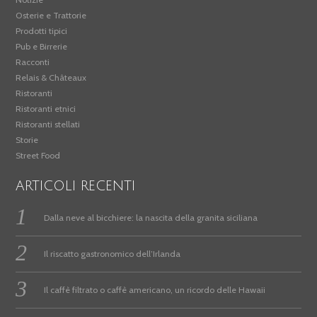
Osterie e Trattorie
Prodotti tipici
Pub e Birrerie
Racconti
Relais & Châteaux
Ristoranti
Ristoranti etnici
Ristoranti stellati
Storie
Street Food
ARTICOLI RECENTI
Dalla neve al bicchiere: la nascita della granita siciliana
Il riscatto gastronomico dell’Irlanda
Il caffè filtrato o caffè americano, un ricordo delle Hawaii