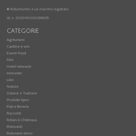
®
RistorHunter è un marchio registrato.
Id. n. 302019000088659
CATEGORIE
Agriturismi
Cantine e vini
Eventi Food
Film
Hotel ristoranti
Interviste
Libri
Notizie
Osterie e Trattorie
Prodotti tipici
Pub e Birrerie
Racconti
Relais & Châteaux
Ristoranti
Ristoranti etnici