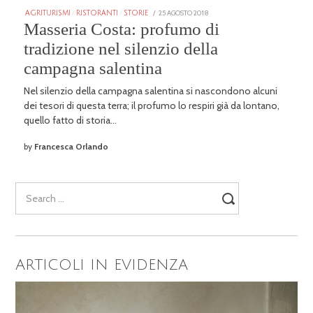
POSTED
25 AGOSTO 2018
25
AGRITURISMI
/
RISTORANTI
/
STORIE
ON
GENNAIO
Masseria Costa: profumo di
2026
tradizione nel silenzio della
campagna salentina
Nel silenzio della campagna salentina si nascondono alcuni
dei tesori di questa terra; il profumo lo respiri già da lontano,
quello fatto di storia…
by
Francesca Orlando
Search
for:
ARTICOLI IN EVIDENZA