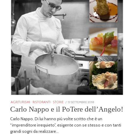
POSTED
13 SETTEMBRE 2018
25
AGRITURISMI
/
RISTORANTI
/
STORIE
ON
GENNAIO
Carlo Nappo e il PoTere dell’Angelo!
2026
Carlo Nappo. Di lui hanno più volte scritto che è un
“imprenditore irrequieto”, esigente con se stesso e con tanti
grandi sogni da realizzare…