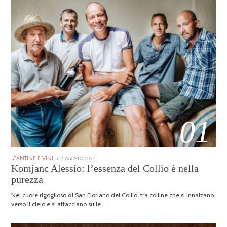
01
POSTED
4 AGOSTO 2024
25
CANTINE E VINI
ON
GENNAIO
Komjanc Alessio: l’essenza del Collio è nella
2026
purezza
Nel cuore rigoglioso di San Floriano del Collio, tra colline che si innalzano
verso il cielo e si affacciano sulle …