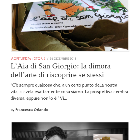
POSTED
26 DICEMBRE 2018
25
AGRITURISMI
/
STORIE
ON
GENNAIO
L’Aia di San Giorgio: la dimora
2026
dell’arte di riscoprire se stessi
“C’è sempre qualcosa che, a un certo punto della nostra
vita, ci svela esattamente cosa siamo. La prospettiva sembra
diversa, eppure non lo è!” Vi…
by
Francesca Orlando