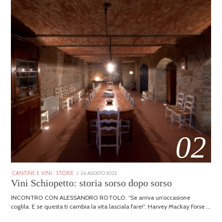
02
POSTED
26 AGOSTO 2022
25
CANTINE E VINI
/
STORIE
ON
GENNAIO
Vini Schiopetto: storia sorso dopo sorso
2026
INCONTRO CON ALESSANDRO ROTOLO. “Se arriva un’occasione
coglila. E se questa ti cambia la vita lasciala fare!”. Harvey Mackay Forse …