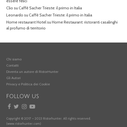
essere felici
Clio
su
Caffè Sacher Trieste: il primo in Italia
Leonardo
su
Caffè Sacher Trieste: il primo in Italia
Home restaurant Hotel
su
Home Restaurant: ristoranti casalinghi
al profumo di territorio
Chi siamo
Contatti
Diventa un autore di RistorHunter
Gli Autori
Privacy e Politica dei Cookie
FOLLOW US
Copyright © 2017 – 2023 Ristorhunter. All rights reserved.
(www.ristorhunter.com)