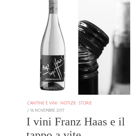
CANTINE E VINI
/
NOTIZIE
/
STORIE
POSTED
16 NOVEMBRE 2017
25
ON
I vini Franz Haas e il
GENNAIO
2026
tappo a vite