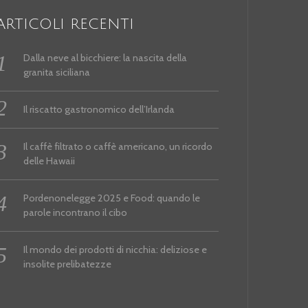
ARTICOLI RECENTI
Dalla neve al bicchiere: la nascita della
granita siciliana
Il riscatto gastronomico dell’Irlanda
Il caffè filtrato o caffè americano, un ricordo
delle Hawaii
Pordenonelegge 2025 e Food: quando le
parole incontrano il cibo
Il mondo dei prodotti di nicchia: deliziose e
insolite prelibatezze