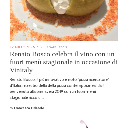
POSTED
5 APRILE 2019
25
EVENTI FOOD
/
NOTIZIE
ON
GENNAIO
Renato Bosco celebra il vino con un
2026
fuori menù stagionale in occasione di
Vinitaly
Renato Bosco, il più innovativo e noto “pizza ricercatore”
d’Italia, maestro della della pizza contemporanea, dà il
benvenuto alla primavera 2019 con un fuori menù
stagionale ricco di…
by
Francesca Orlando