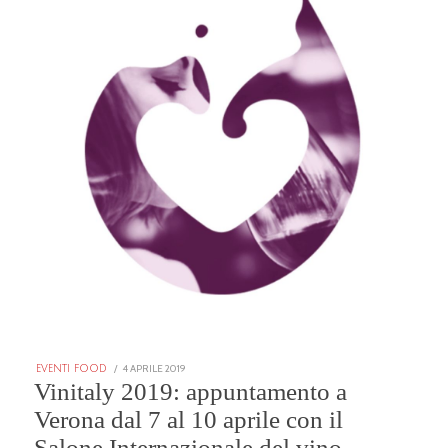
POSTED
4 APRILE 2019
25
EVENTI FOOD
ON
GENNAIO
Vinitaly 2019: appuntamento a
2026
Verona dal 7 al 10 aprile con il
Salone Internazionale del vino