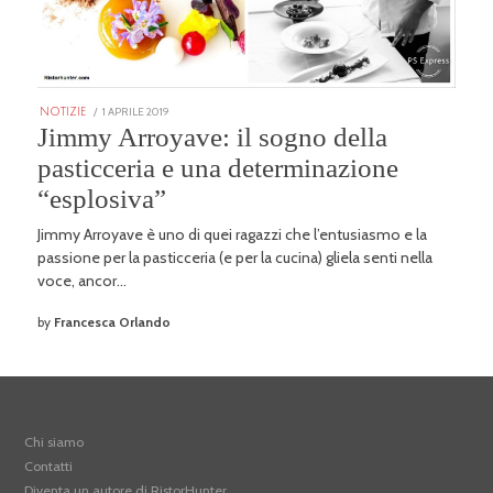
POSTED
1 APRILE 2019
25
NOTIZIE
ON
GENNAIO
Jimmy Arroyave: il sogno della
2026
pasticceria e una determinazione
“esplosiva”
Jimmy Arroyave è uno di quei ragazzi che l’entusiasmo e la
passione per la pasticceria (e per la cucina) gliela senti nella
voce, ancor…
by
Francesca Orlando
Chi siamo
Contatti
Diventa un autore di RistorHunter