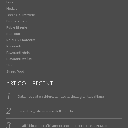
Libri
Notizie
Osterie e Trattorie
Prodotti tipici
Pub e Birrerie
Racconti
Relais & Châteaux
Ristoranti
Ristoranti etnici
Ristoranti stellati
Storie
Street Food
ARTICOLI RECENTI
Dalla neve al bicchiere: la nascita della granita siciliana
Il riscatto gastronomico dell’Irlanda
Il caffè filtrato o caffè americano, un ricordo delle Hawaii