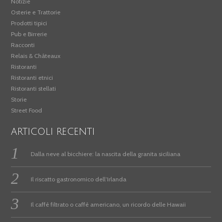
Notizie
Osterie e Trattorie
Prodotti tipici
Pub e Birrerie
Racconti
Relais & Châteaux
Ristoranti
Ristoranti etnici
Ristoranti stellati
Storie
Street Food
ARTICOLI RECENTI
Dalla neve al bicchiere: la nascita della granita siciliana
Il riscatto gastronomico dell’Irlanda
Il caffè filtrato o caffè americano, un ricordo delle Hawaii