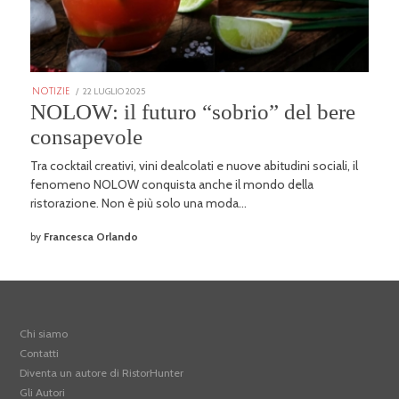
POSTED
22 LUGLIO 2025
25
NOTIZIE
ON
GENNAIO
NOLOW: il futuro “sobrio” del bere
2026
consapevole
Tra cocktail creativi, vini dealcolati e nuove abitudini sociali, il
fenomeno NOLOW conquista anche il mondo della
ristorazione. Non è più solo una moda…
by
Francesca Orlando
Chi siamo
Contatti
Diventa un autore di RistorHunter
Gli Autori