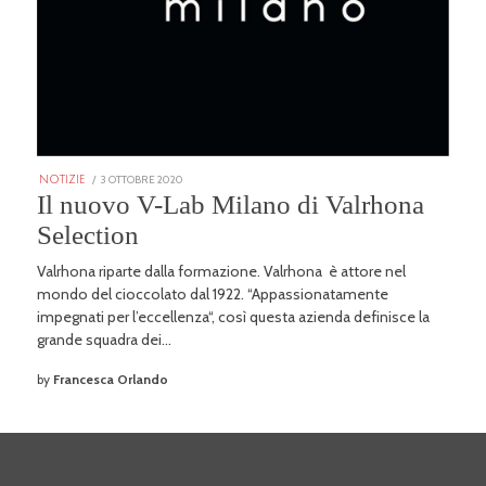
POSTED
3 OTTOBRE 2020
25
NOTIZIE
ON
GENNAIO
Il nuovo V-Lab Milano di Valrhona
2026
Selection
Valrhona riparte dalla formazione. Valrhona è attore nel
mondo del cioccolato dal 1922. “Appassionatamente
impegnati per l’eccellenza“, così questa azienda definisce la
grande squadra dei…
by
Francesca Orlando