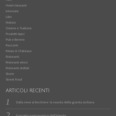
Hotel ristoranti
Interviste
Libri
Notizie
Osterie e Trattorie
Prodotti tipici
Pub e Birrerie
Racconti
Relais & Châteaux
Ristoranti
Ristoranti etnici
Ristoranti stellati
Storie
Street Food
ARTICOLI RECENTI
Dalla neve al bicchiere: la nascita della granita siciliana
Il riscatto gastronomico dell’Irlanda