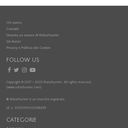
Chi siamo
Contatti
Diventa un autore di RistorHunter
Gli Autori
Privacy e Politica dei Cookie
FOLLOW US
Copyright © 2017 – 2023 Ristorhunter. All rights reserved.
(www.ristorhunter.com)
®
RistorHunter è un marchio registrato.
Id. n. 302019000088659
CATEGORIE