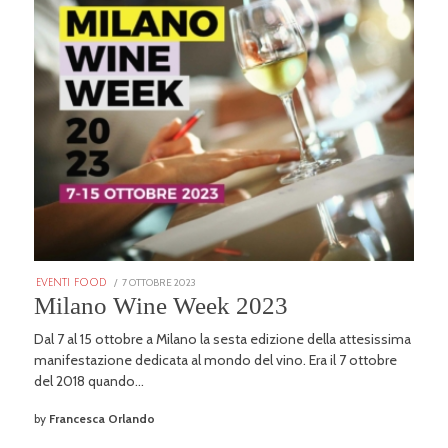
POSTED
7 OTTOBRE 2023
25
EVENTI FOOD
ON
GENNAIO
Milano Wine Week 2023
2026
Dal 7 al 15 ottobre a Milano la sesta edizione della attesissima
manifestazione dedicata al mondo del vino. Era il 7 ottobre
del 2018 quando…
by
Francesca Orlando