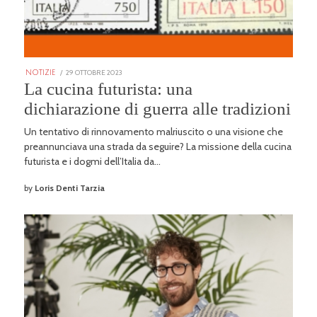
POSTED
29 OTTOBRE 2023
25
NOTIZIE
ON
GENNAIO
La cucina futurista: una
2026
dichiarazione di guerra alle tradizioni
Un tentativo di rinnovamento malriuscito o una visione che
preannunciava una strada da seguire? La missione della cucina
futurista e i dogmi dell’Italia da…
by
Loris Denti Tarzia