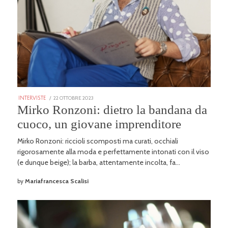
POSTED
22 OTTOBRE 2023
25
INTERVISTE
ON
GENNAIO
Mirko Ronzoni: dietro la bandana da
2026
cuoco, un giovane imprenditore
Mirko Ronzoni: riccioli scomposti ma curati, occhiali
rigorosamente alla moda e perfettamente intonati con il viso
(e dunque beige); la barba, attentamente incolta, fa…
by
Mariafrancesca Scalisi