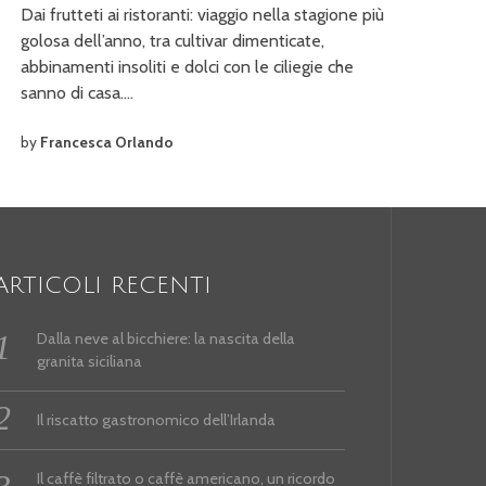
Dai frutteti ai ristoranti: viaggio nella stagione più
golosa dell’anno, tra cultivar dimenticate,
abbinamenti insoliti e dolci con le ciliegie che
sanno di casa.…
by
Francesca Orlando
ARTICOLI RECENTI
Dalla neve al bicchiere: la nascita della
granita siciliana
Il riscatto gastronomico dell’Irlanda
Il caffè filtrato o caffè americano, un ricordo