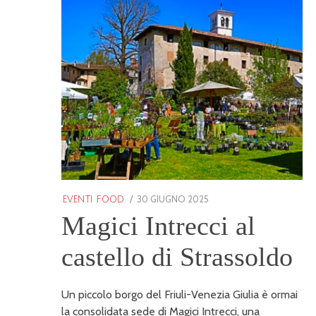
POSTED
30 GIUGNO 2025
25
EVENTI FOOD
ON
GENNAIO
Magici Intrecci al
2026
castello di Strassoldo
Un piccolo borgo del Friuli-Venezia Giulia è ormai
la consolidata sede di Magici Intrecci, una