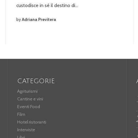
custodisce in sé il destino di…
by
Adriana Previtera
CATEGORIE
Agriturismi
Cantine e vini
Eventi Food
Film
Hotel ristoranti
Interviste
Libri