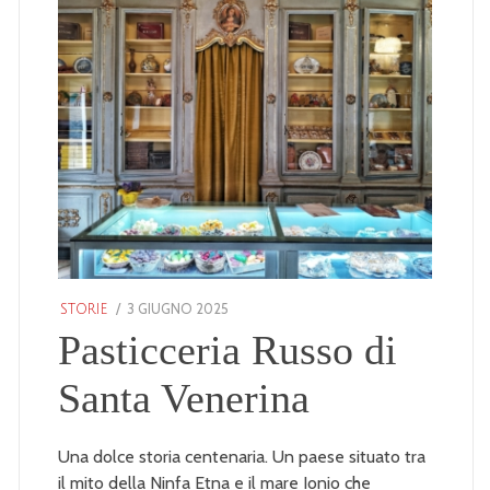
POSTED
3 GIUGNO 2025
25
STORIE
ON
GENNAIO
Pasticceria Russo di
2026
Santa Venerina
Una dolce storia centenaria. Un paese situato tra
il mito della Ninfa Etna e il mare Ionio che