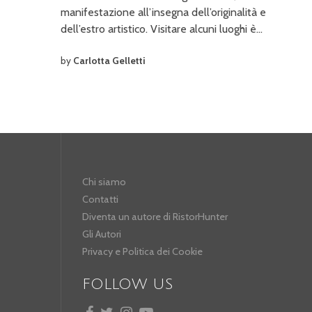
manifestazione all’insegna dell’originalità e
dell’estro artistico. Visitare alcuni luoghi è…
by
Carlotta Gelletti
Chi siamo
Contatti
Diventa un autore di RistorHunter
Gli Autori
Privacy e Politica dei Cookie
FOLLOW US