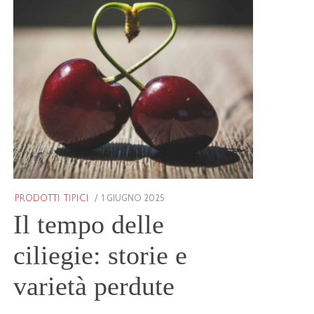
POSTED
1 GIUGNO 2025
1
PRODOTTI TIPICI
ON
GIUGNO
Il tempo delle
2025
ciliegie: storie e
varietà perdute