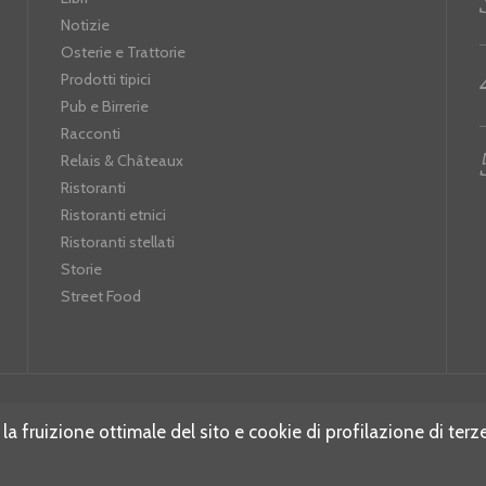
Notizie
Osterie e Trattorie
Prodotti tipici
Pub e Birrerie
Racconti
Relais & Châteaux
Ristoranti
Ristoranti etnici
Ristoranti stellati
Storie
Street Food
 la fruizione ottimale del sito e cookie di profilazione di terz
WWW.RISTORHUNTER.COM