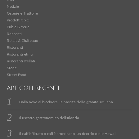
Notizie
Osterie e Trattorie
Prodotti tipici
Pub e Birrerie
Racconti
Relais & Châteaux
Ristoranti
Ristoranti etnici
Ristoranti stellati
Storie
Street Food
ARTICOLI RECENTI
Dalla neve al bicchiere: la nascita della granita siciliana
Il riscatto gastronomico dell’Irlanda
Il caffè filtrato o caffè americano, un ricordo delle Hawaii