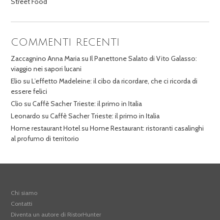
Street Food
COMMENTI RECENTI
Zaccagnino Anna Maria
su
Il Panettone Salato di Vito Galasso:
viaggio nei sapori lucani
Elio
su
L’effetto Madeleine: il cibo da ricordare, che ci ricorda di
essere felici
Clio
su
Caffè Sacher Trieste: il primo in Italia
Leonardo
su
Caffè Sacher Trieste: il primo in Italia
Home restaurant Hotel
su
Home Restaurant: ristoranti casalinghi
al profumo di territorio
Chi siamo
Contatti
Diventa un autore di RistorHunter