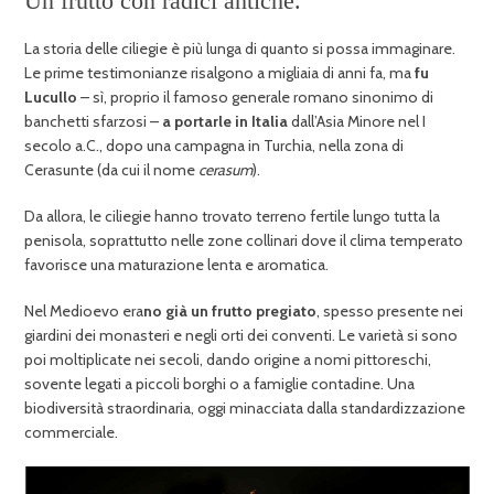
Un frutto con radici antiche.
La storia delle ciliegie è più lunga di quanto si possa immaginare.
Le prime testimonianze risalgono a migliaia di anni fa, ma
fu
Lucullo
– sì, proprio il famoso generale romano sinonimo di
banchetti sfarzosi –
a portarle in Italia
dall’Asia Minore nel I
secolo a.C., dopo una campagna in Turchia, nella zona di
Cerasunte (da cui il nome
cerasum
).
Da allora, le ciliegie hanno trovato terreno fertile lungo tutta la
penisola, soprattutto nelle zone collinari dove il clima temperato
favorisce una maturazione lenta e aromatica.
Nel Medioevo era
no già un frutto pregiato
, spesso presente nei
giardini dei monasteri e negli orti dei conventi. Le varietà si sono
poi moltiplicate nei secoli, dando origine a nomi pittoreschi,
sovente legati a piccoli borghi o a famiglie contadine. Una
biodiversità straordinaria, oggi minacciata dalla standardizzazione
commerciale.