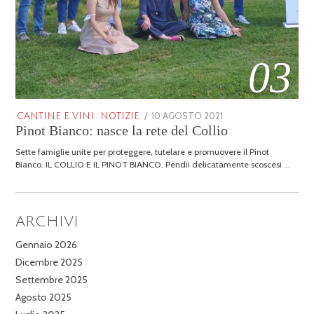
03
POSTED
10 AGOSTO 2021
25
CANTINE E VINI
/
NOTIZIE
Pinot Bianco: nasce la rete del Collio
ON
GENNAIO
2026
Sette famiglie unite per proteggere, tutelare e promuovere il Pinot
Bianco. IL COLLIO E IL PINOT BIANCO. Pendii delicatamente scoscesi …
ARCHIVI
Gennaio 2026
Dicembre 2025
Settembre 2025
Agosto 2025