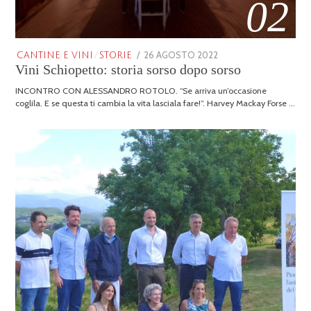
02
POSTED
26 AGOSTO 2022
25
CANTINE E VINI
/
STORIE
Vini Schiopetto: storia sorso dopo sorso
ON
GENNAIO
2026
INCONTRO CON ALESSANDRO ROTOLO. “Se arriva un’occasione
coglila. E se questa ti cambia la vita lasciala fare!”. Harvey Mackay Forse …