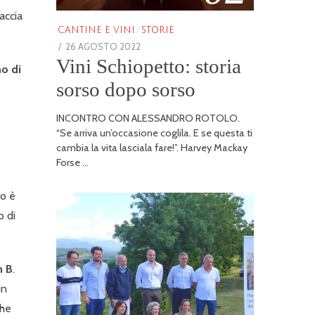
accia
CANTINE E VINI
/
STORIE
POSTED
26 AGOSTO 2022
25
Vini Schiopetto: storia
ON
GENNAIO
no di
2026
sorso dopo sorso
INCONTRO CON ALESSANDRO ROTOLO.
“Se arriva un’occasione coglila. E se questa ti
cambia la vita lasciala fare!”. Harvey Mackay
Forse …
so è
o di
n B
.
in
che