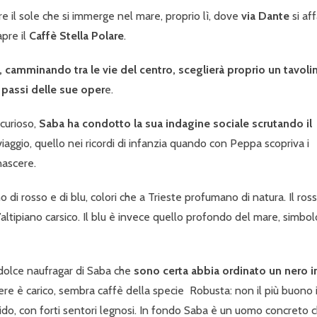
 il sole che si immerge nel mare, proprio lì, dove
via Dante
si aff
pre il
Caffè Stella Polare
.
, camminando tra le vie del centro, sceglierà proprio un tavoli
i passi delle sue oper
e.
 curioso,
Saba ha condotto la sua indagine sociale scrutando il
 viaggio, quello nei ricordi di infanzia quando con Peppa scopriva i
 nascere.
no di rosso e di blu, colori che a Trieste profumano di natura. Il ros
’altipiano carsico. Il blu è invece quello profondo del mare, simbol
 dolce naufragar di Saba che
sono certa abbia ordinato un nero i
iere è carico, sembra caffè della specie Robusta: non il più buono 
o, con forti sentori legnosi. In fondo Saba è un uomo concreto 