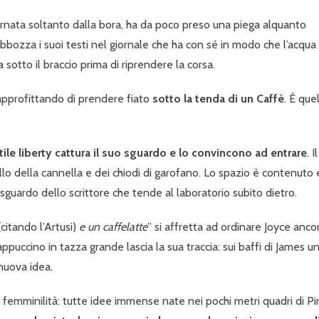
nata soltanto dalla bora, ha da poco preso una piega alquanto
bbozza i suoi testi nel giornale che ha con sé in modo che l’acqua
a sotto il braccio prima di riprendere la corsa.
pprofittando di prendere fiato
sotto la tenda di un Caffè
. È que
 stile liberty cattura il suo sguardo e lo convincono ad entrare
. Il
o della cannella e dei chiodi di garofano. Lo spazio è contenuto e
 sguardo dello scrittore che tende al laboratorio subito dietro.
citando l’Artusi)
e un caffelatte
” si affretta ad ordinare Joyce anco
cappuccino in tazza grande lascia la sua traccia: sui baffi di James u
 nuova idea.
 femminilità: tutte idee immense nate nei pochi metri quadri di Pi