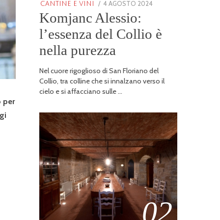
POSTED
4 AGOSTO 2024
25
CANTINE E VINI
Komjanc Alessio:
ON
GENNAIO
2026
l’essenza del Collio è
nella purezza
Nel cuore rigoglioso di San Floriano del
Collio, tra colline che si innalzano verso il
cielo e si affacciano sulle …
o per
gi
02