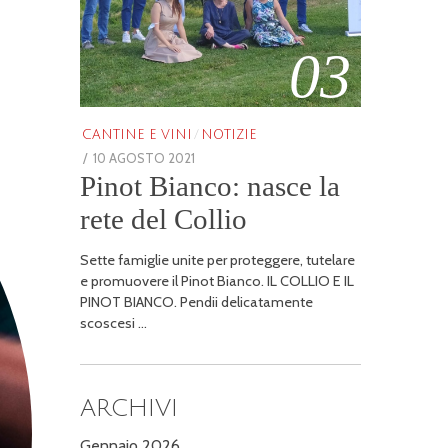
03
CANTINE E VINI
/
NOTIZIE
POSTED
10 AGOSTO 2021
25
Pinot Bianco: nasce la
ON
GENNAIO
2026
rete del Collio
Sette famiglie unite per proteggere, tutelare
e promuovere il Pinot Bianco. IL COLLIO E IL
PINOT BIANCO. Pendii delicatamente
scoscesi …
ARCHIVI
Gennaio 2026