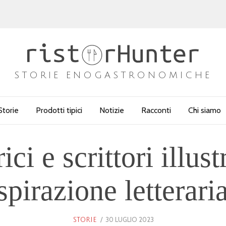
STORIE ENOGASTRONOMICHE
Storie
Prodotti tipici
Notizie
Racconti
Chi siamo
ici e scrittori illust
spirazione letteraria
POSTED
30 LUGLIO 2023
25
STORIE