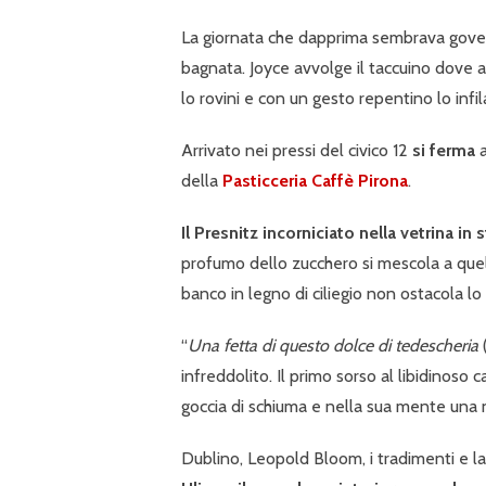
La giornata che dapprima sembrava gover
bagnata. Joyce avvolge il taccuino dove a
lo rovini e con un gesto repentino lo infil
Arrivato nei pressi del civico 12
si ferma
a
della
Pasticceria Caffè Pirona
.
Il Presnitz incorniciato nella vetrina in
profumo dello zucchero si mescola a quell
banco in legno di ciliegio non ostacola lo
“
Una fetta di questo dolce di tedescheria
(
infreddolito. Il primo sorso al libidinoso 
goccia di schiuma e nella sua mente una
Dublino, Leopold Bloom, i tradimenti e la