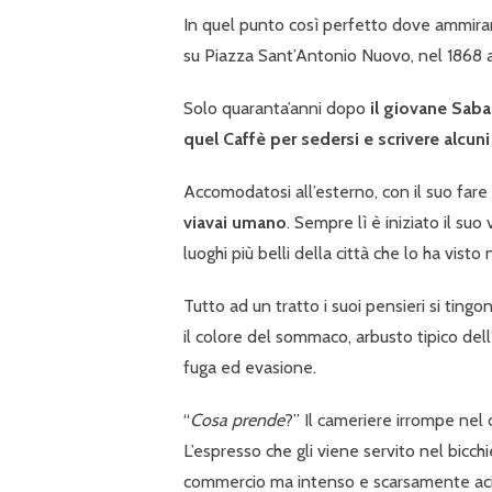
In quel punto così perfetto dove ammirare
su Piazza Sant’Antonio Nuovo, nel 1868 a
Solo quaranta’anni dopo
il giovane Saba
quel Caffè per sedersi e scrivere alcun
Accomodatosi all’esterno, con il suo fare
viavai umano
. Sempre lì è iniziato il suo
luoghi più belli della città che lo ha visto
Tutto ad un tratto i suoi pensieri si tingo
il colore del sommaco, arbusto tipico dell
fuga ed evasione.
“
Cosa prende
?” Il cameriere irrompe nel
L’espresso che gli viene servito nel bicch
commercio ma intenso e scarsamente acid