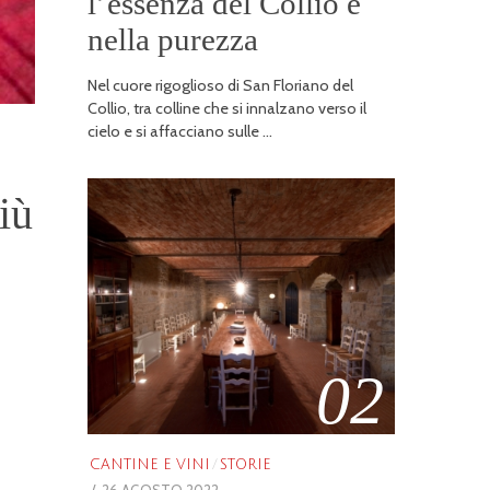
l’essenza del Collio è
nella purezza
Nel cuore rigoglioso di San Floriano del
Collio, tra colline che si innalzano verso il
cielo e si affacciano sulle …
iù
02
CANTINE E VINI
/
STORIE
POSTED
26 AGOSTO 2022
25