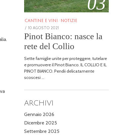
03
CANTINE E VINI
/
NOTIZIE
POSTED
10 AGOSTO 2021
25
Pinot Bianco: nasce la
ON
GENNAIO
lia.
2026
rete del Collio
Sette famiglie unite per proteggere, tutelare
e promuovere il Pinot Bianco. IL COLLIO E IL
PINOT BIANCO. Pendii delicatamente
scoscesi …
iva
ARCHIVI
Gennaio 2026
Dicembre 2025
Settembre 2025