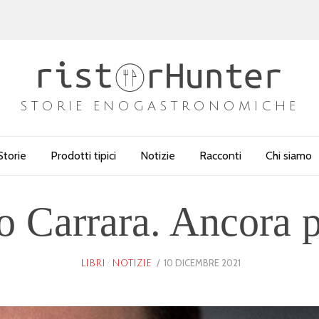
STORIE ENOGASTRONOMICHE
Storie
Prodotti tipici
Notizie
Racconti
Chi siamo
 Carrara. Ancora p
POSTED
10 DICEMBRE 2021
25
LIBRI
/
NOTIZIE
ON
GENNAIO
2026