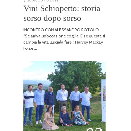
Vini Schiopetto: storia
ON
GENNAIO
2026
sorso dopo sorso
INCONTRO CON ALESSANDRO ROTOLO.
“Se arriva un’occasione coglila. E se questa ti
cambia la vita lasciala fare!”. Harvey Mackay
Forse …