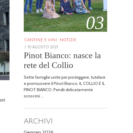
03
CANTINE E VINI
/
NOTIZIE
POSTED
10 AGOSTO 2021
25
Pinot Bianco: nasce la
ON
GENNAIO
2026
rete del Collio
Sette famiglie unite per proteggere, tutelare
e promuovere il Pinot Bianco. IL COLLIO E IL
PINOT BIANCO. Pendii delicatamente
scoscesi …
ori
ARCHIVI
Gennaio 2026