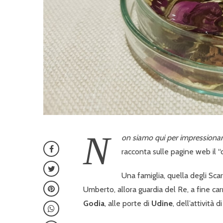
N
on siamo qui per impressionarv
racconta sulle pagine web il 
Una famiglia, quella degli Sca
Umberto, allora guardia del Re, a fine carr
Godia
, alle porte di
Udine
, dell’attività 