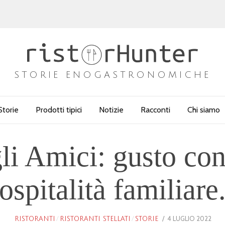
STORIE ENOGASTRONOMICHE
Storie
Prodotti tipici
Notizie
Racconti
Chi siamo
gli Amici: gusto co
ospitalità familiare
POSTED
4 LUGLIO 2022
25
RISTORANTI
/
RISTORANTI STELLATI
/
STORIE