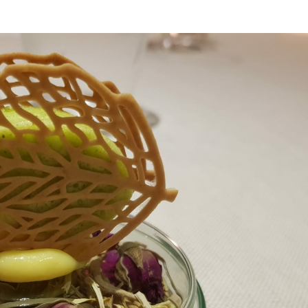
ON
GEN
202