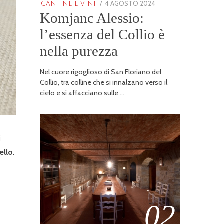
POSTED
4 AGOSTO 2024
25
CANTINE E VINI
Komjanc Alessio:
ON
GENNAIO
2026
l’essenza del Collio è
nella purezza
Nel cuore rigoglioso di San Floriano del
Collio, tra colline che si innalzano verso il
cielo e si affacciano sulle …
i
ello
.
02