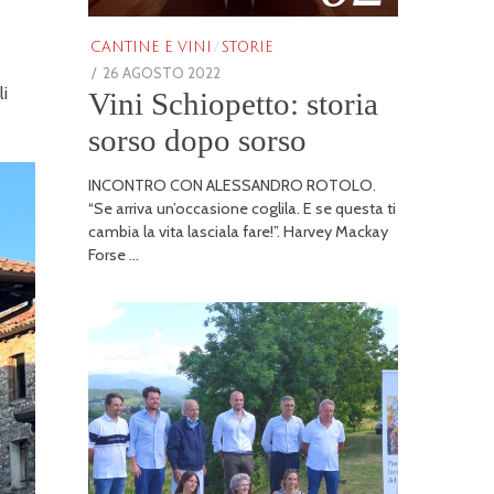
CANTINE E VINI
/
STORIE
POSTED
26 AGOSTO 2022
25
li
Vini Schiopetto: storia
ON
GENNAIO
2026
sorso dopo sorso
INCONTRO CON ALESSANDRO ROTOLO.
“Se arriva un’occasione coglila. E se questa ti
cambia la vita lasciala fare!”. Harvey Mackay
Forse …