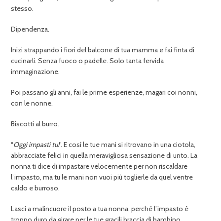
stesso.
Dipendenza.
Inizi strappando i fiori del balcone di tua mamma e fai finta di
cucinarli. Senza fuoco o padelle. Solo tanta fervida
immaginazione.
Poi passano gli anni, fai le prime esperienze, magari coi nonni,
con le nonne.
Biscotti al burro.
“
Oggi impasti tu!
”. E così le tue mani si ritrovano in una ciotola,
abbracciate felici in quella meravigliosa sensazione di unto. La
nonna ti dice di impastare velocemente per non riscaldare
l’impasto, ma tu le mani non vuoi più toglierle da quel ventre
caldo e burroso.
Lasci a malincuore il posto a tua nonna, perché l’impasto è
troppo duro da girare per le tue gracili braccia di bambino.