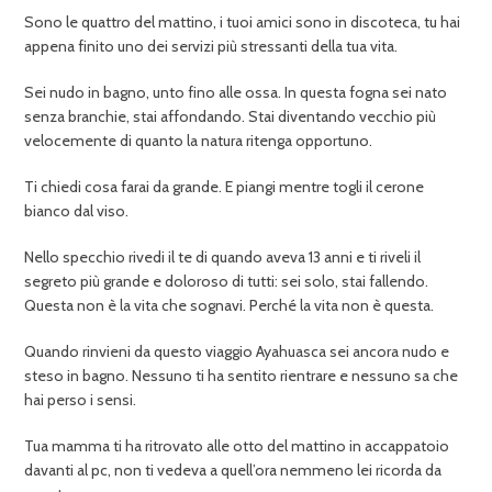
Sono le quattro del mattino, i tuoi amici sono in discoteca, tu hai
appena finito uno dei servizi più stressanti della tua vita.
Sei nudo in bagno, unto fino alle ossa. In questa fogna sei nato
senza branchie, stai affondando. Stai diventando vecchio più
velocemente di quanto la natura ritenga opportuno.
Ti chiedi cosa farai da grande. E piangi mentre togli il cerone
bianco dal viso.
Nello specchio rivedi il te di quando aveva 13 anni e ti riveli il
segreto più grande e doloroso di tutti: sei solo, stai fallendo.
Questa non è la vita che sognavi. Perché la vita non è questa.
Quando rinvieni da questo viaggio Ayahuasca sei ancora nudo e
steso in bagno. Nessuno ti ha sentito rientrare e nessuno sa che
hai perso i sensi.
Tua mamma ti ha ritrovato alle otto del mattino in accappatoio
davanti al pc, non ti vedeva a quell’ora nemmeno lei ricorda da