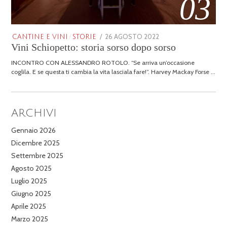
03
POSTED
26 AGOSTO 2022
25
CANTINE E VINI
/
STORIE
Vini Schiopetto: storia sorso dopo sorso
ON
GENNAIO
2026
INCONTRO CON ALESSANDRO ROTOLO. “Se arriva un’occasione
coglila. E se questa ti cambia la vita lasciala fare!”. Harvey Mackay Forse …
ARCHIVI
Gennaio 2026
Dicembre 2025
Settembre 2025
Agosto 2025
Luglio 2025
Giugno 2025
Aprile 2025
Marzo 2025