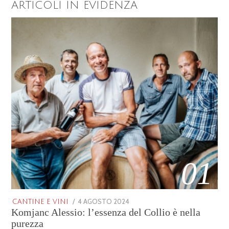
ARTICOLI IN EVIDENZA
01
POSTED
4 AGOSTO 2024
25
CANTINE E VINI
Komjanc Alessio: l’essenza del Collio è nella
ON
GENNAIO
2026
purezza