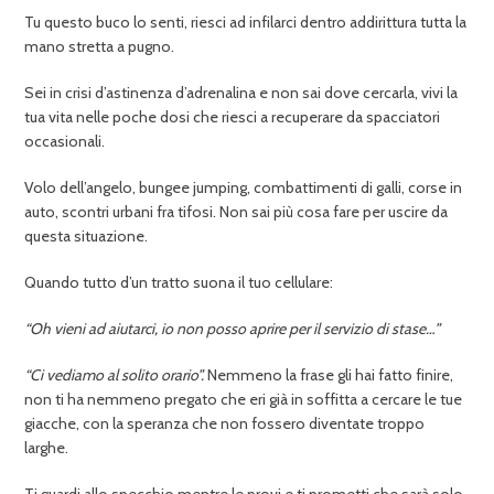
Tu questo buco lo senti, riesci ad infilarci dentro addirittura tutta la
mano stretta a pugno.
Sei in crisi d’astinenza d’adrenalina e non sai dove cercarla, vivi la
tua vita nelle poche dosi che riesci a recuperare da spacciatori
occasionali.
Volo dell’angelo, bungee jumping, combattimenti di galli, corse in
auto, scontri urbani fra tifosi. Non sai più cosa fare per uscire da
questa situazione.
Quando tutto d’un tratto suona il tuo cellulare:
“Oh vieni ad aiutarci, io non posso aprire per il servizio di stase…”
“Ci vediamo al solito orario”.
Nemmeno la frase gli hai fatto finire,
non ti ha nemmeno pregato che eri già in soffitta a cercare le tue
giacche, con la speranza che non fossero diventate troppo
larghe.
Ti guardi allo specchio mentre le provi e ti prometti che sarà solo