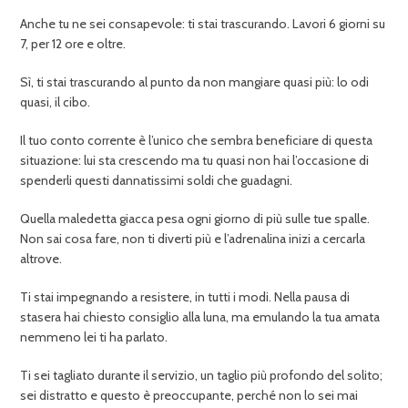
Anche tu ne sei consapevole: ti stai trascurando. Lavori 6 giorni su
7, per 12 ore e oltre.
Sì, ti stai trascurando al punto da non mangiare quasi più: lo odi
quasi, il cibo.
Il tuo conto corrente è l’unico che sembra beneficiare di questa
situazione: lui sta crescendo ma tu quasi non hai l’occasione di
spenderli questi dannatissimi soldi che guadagni.
Quella maledetta giacca pesa ogni giorno di più sulle tue spalle.
Non sai cosa fare, non ti diverti più e l’adrenalina inizi a cercarla
altrove.
Ti stai impegnando a resistere, in tutti i modi. Nella pausa di
stasera hai chiesto consiglio alla luna, ma emulando la tua amata
nemmeno lei ti ha parlato.
Ti sei tagliato durante il servizio, un taglio più profondo del solito;
sei distratto e questo è preoccupante, perché non lo sei mai