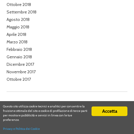
Ottobre 2018
Settembre 2018
Agosto 2018
Maggio 2018
Aprile 2018
Marzo 2018
Febbraio 2018
Gennaio 2018
Dicembre 2017
Novembre 2017
Ottobre 2017
CATEGORIE
Questo sito utilizza cookie tecnici e analitici per consentire la
Accetta
fruizione ottimale del sito e cookie di profilazione di terze parti
Agriturismi
per mostrare pubblicità e servizi in linea con le tue
preferenze.
Cantine e vini
Eventi Food
Privacy e Politica dei Cookie