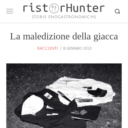
STORIE ENOGASTRONOMICHE
La maledizione della giacca
POSTED
8 GENNAIO 2023
25
RACCONTI
ON
GENNAIO
2026