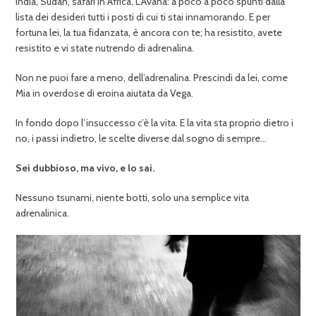
India, Sudan, safari in Africa, L’Avana: a poco a poco spunti dalla
lista dei desideri tutti i posti di cui ti stai innamorando. E per
fortuna lei, la tua fidanzata, è ancora con te; ha resistito, avete
resistito e vi state nutrendo di adrenalina.
Non ne puoi fare a meno, dell’adrenalina. Prescindi da lei, come
Mia in overdose di eroina aiutata da Vega.
In fondo dopo l’insuccesso c’è la vita. E la vita sta proprio dietro i
no, i passi indietro, le scelte diverse dal sogno di sempre…
Sei dubbioso, ma vivo, e lo sai.
Nessuno tsunami, niente botti, solo una semplice vita
adrenalinica.