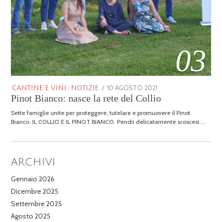
03
POSTED
10 AGOSTO 2021
25
CANTINE E VINI
/
NOTIZIE
Pinot Bianco: nasce la rete del Collio
ON
GENNAIO
2026
Sette famiglie unite per proteggere, tutelare e promuovere il Pinot
Bianco. IL COLLIO E IL PINOT BIANCO. Pendii delicatamente scoscesi …
ARCHIVI
Gennaio 2026
Dicembre 2025
Settembre 2025
Agosto 2025