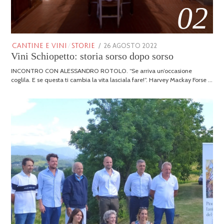
02
POSTED
26 AGOSTO 2022
25
CANTINE E VINI
/
STORIE
Vini Schiopetto: storia sorso dopo sorso
ON
GENNAIO
2026
INCONTRO CON ALESSANDRO ROTOLO. “Se arriva un’occasione
coglila. E se questa ti cambia la vita lasciala fare!”. Harvey Mackay Forse …