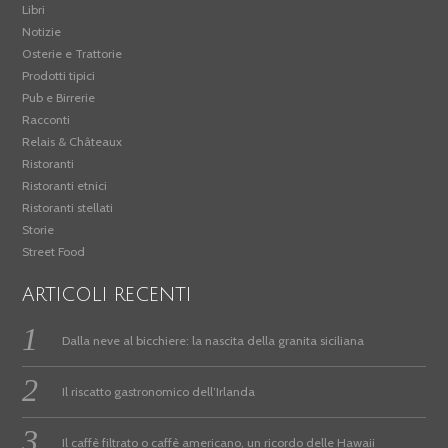
Libri
Notizie
Osterie e Trattorie
Prodotti tipici
Pub e Birrerie
Racconti
Relais & Châteaux
Ristoranti
Ristoranti etnici
Ristoranti stellati
Storie
Street Food
ARTICOLI RECENTI
Dalla neve al bicchiere: la nascita della granita siciliana
Il riscatto gastronomico dell’Irlanda
Il caffè filtrato o caffè americano, un ricordo delle Hawaii