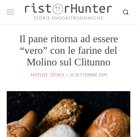
STORIE ENOGASTRONOMICHE
Il pane ritorna ad essere
“vero” con le farine del
Molino sul Clitunno
POSTED
25 SETTEMBRE 2019
25
NOTIZIE
/
STORIE
ON
GENNAIO
2026