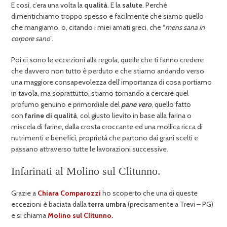
E così, c’era una volta la
qualità
. E la
salute
. Perché
dimentichiamo troppo spesso e facilmente che siamo quello
che mangiamo, o, citando i miei amati greci, che “
mens sana in
corpore sano
”.
Poi ci sono le eccezioni alla regola, quelle che ti fanno credere
che davvero non tutto è perduto e che stiamo andando verso
una maggiore consapevolezza dell’importanza di cosa portiamo
in tavola, ma soprattutto, stiamo tornando a cercare quel
profumo genuino e primordiale del
pane vero
, quello fatto
con
farine di qualità
, col giusto lievito in base alla farina o
miscela di farine, dalla crosta croccante ed una mollica ricca di
nutrimenti e benefici, proprietà che partono dai grani scelti e
passano attraverso tutte le lavorazioni successive.
Infarinati al Molino sul Clitunno.
Grazie a
Chiara Comparozzi
ho scoperto che una di queste
eccezioni è baciata dalla
terra umbra
(precisamente a Trevi – PG)
e si chiama
Molino sul Clitunno
.