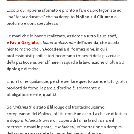
Eccolo qui, appena sfornato e pronto a fare da protagonista ad
una “festa educativa” che ha riempito
Molino sul Clitunno
di
profumo e consapevolezza.
Le mani che lo hanno realizzato, assieme a tutto il suo staff,
è
Favio Gargiulo,
il
brand ambassador
dell’azienda, che ospita
niente meno che un’
Accademia di formazione
, in cui i
professionisti panificatori incontrano i maestri della pizzeria e
della pasticceria, per affinare in squadra la lavorazione di oltre 50
tipologie di farine.
E non farine qualunque, perchè per fare questo pane, e tutti gli altri
prodotti da forno, la parola d’ordine è, solamente e
obbligatoriamente,
qualità
.
Se “
Infarinati
” è stato il fil rouge del trentacinquesimo
compleanno del Molino, infatti, non è un caso. La chiave di lettura
è doppia:
Infarinàti
, ovvero ricoperti di farina (a richiamare il
mettere le mani in pasta), e
Infarìnati
, un’esortazione a riempirsi
della conoscenza delle farine, e dunque ad Informarsi.