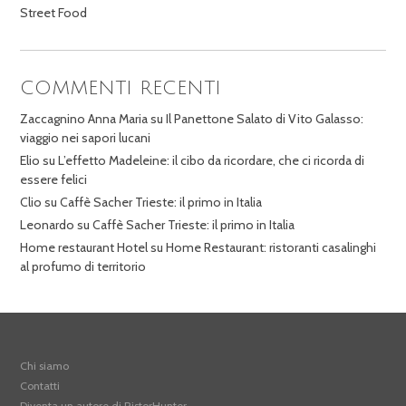
Street Food
COMMENTI RECENTI
Zaccagnino Anna Maria
su
Il Panettone Salato di Vito Galasso:
viaggio nei sapori lucani
Elio
su
L’effetto Madeleine: il cibo da ricordare, che ci ricorda di
essere felici
Clio
su
Caffè Sacher Trieste: il primo in Italia
Leonardo
su
Caffè Sacher Trieste: il primo in Italia
Home restaurant Hotel
su
Home Restaurant: ristoranti casalinghi
al profumo di territorio
Chi siamo
Contatti
Diventa un autore di RistorHunter