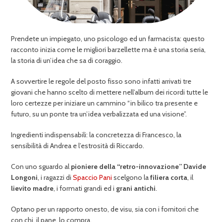
Prendete un impiegato, uno psicologo ed un farmacista: questo
racconto inizia come le migliori barzellette ma è una storia seria,
la storia di un’idea che sa di coraggio.
A sovvertire le regole del posto fisso sono infatti arrivati tre
giovani che hanno scelto di mettere nell’album dei ricordi tutte le
loro certezze per iniziare un cammino “in bilico tra presente e
futuro, su un ponte tra un’idea verbalizzata ed una visione”.
Ingredienti indispensabili: la concretezza di Francesco, la
sensibilità di Andrea e l’estrosità di Riccardo.
Con uno sguardo al
pioniere della “retro-innovazione” Davide
Longoni
, i ragazzi di
Spaccio Pani
scelgono la
filiera corta
, il
lievito madre
, i formati grandi ed i
grani antichi
.
Optano per un rapporto onesto, de visu, sia con i fornitori che
con chi, il pane, lo compra.