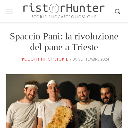
STORIE ENOGASTRONOMICHE
Spaccio Pani: la rivoluzione
del pane a Trieste
POSTED
30 SETTEMBRE 2024
25
PRODOTTI TIPICI
/
STORIE
ON
GENNAIO
2026