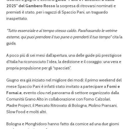
2025” del Gambero Rosso
la sorpresa di ritrovarsi nominati e
premiati è stato, per i ragazzi di Spaccio Pani, un traguardo
inaspettato.
“Tutto essenziale e al tempo stesso caldo. Parafrasando le vetrine
esterne, qui puoi prendere il tuo pane o prenderti il tuo tempo”
cita la
guida.
A poco più di sei mesi dall’apertura, una delle guide più prestigiose
d’Italia ha riconosciuto l’idea, la dedizione e il coraggio: una vera e
propria propulsione per gli “spacciati”.
Giugno era già iniziato nel migliore dei modi: il primo weekend del
mese Spaccio Pani è infatti stato invitato a partecipare a
Forni e
Fornai.e
, evento clou nel panorama di settore organizzato dalla
Comunità Grano Alto in collaborazione con Forno Calzolari,
Madre Project, il Mercato Ritrovato di Bologna, Molino Pransani,
Slow Food e molti altri.
Bologna e Monghidoro hanno fatto da cornice ad una due giorni