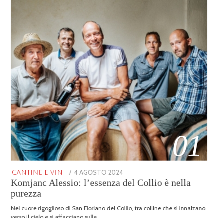
01
POSTED
4 AGOSTO 2024
25
CANTINE E VINI
Komjanc Alessio: l’essenza del Collio è nella
ON
GENNAIO
2026
purezza
Nel cuore rigoglioso di San Floriano del Collio, tra colline che si innalzano
verso il cielo e si affacciano sulle …