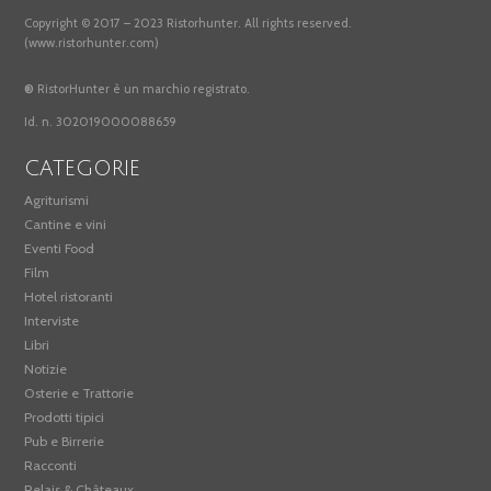
Copyright © 2017 – 2023 Ristorhunter. All rights reserved.
(www.ristorhunter.com)
®
RistorHunter è un marchio registrato.
Id. n. 302019000088659
CATEGORIE
Agriturismi
Cantine e vini
Eventi Food
Film
Hotel ristoranti
Interviste
Libri
Notizie
Osterie e Trattorie
Prodotti tipici
Pub e Birrerie
Racconti
Relais & Châteaux