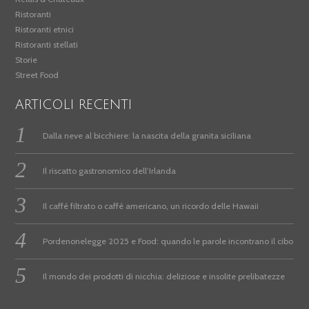
Ristoranti
Ristoranti etnici
Ristoranti stellati
Storie
Street Food
ARTICOLI RECENTI
Dalla neve al bicchiere: la nascita della granita siciliana
Il riscatto gastronomico dell’Irlanda
Il caffè filtrato o caffè americano, un ricordo delle Hawaii
Pordenonelegge 2025 e Food: quando le parole incontrano il cibo
Il mondo dei prodotti di nicchia: deliziose e insolite prelibatezze