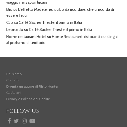
viaggio nei sapori lucani
Elio
su
L’effetto Madeleine: il cibo da ricordare, che ci ricorda di
essere felici
Clio
su
Caffè Sacher Trieste: il primo in Italia
Leonardo
su
Caffè Sacher Trieste: il primo in Italia
Home restaurant Hotel
su
Home Restaurant: ristoranti casalinghi
al profumo di territorio
Chi siamo
Contatti
Diventa un autore di RistorHunter
Gli Autori
Privacy e Politica dei Cookie
FOLLOW US